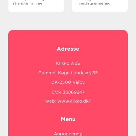
i kendte rammer
hverdagsernæring
Adresse
web:
www.klikko.dk/
Menu
Annoncering