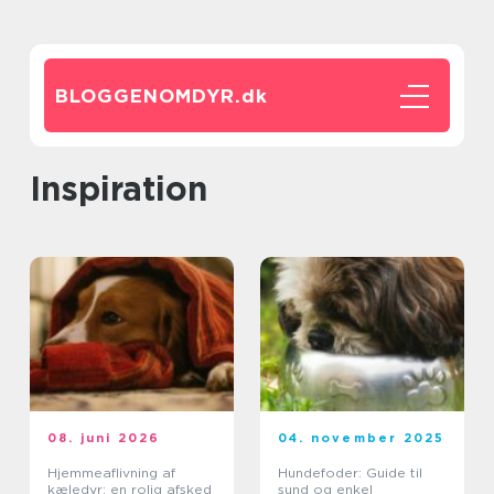
BLOGGENOMDYR.
dk
inspiration
08. juni 2026
04. november 2025
Hjemmeaflivning af
Hundefoder: Guide til
kæledyr: en rolig afsked
sund og enkel