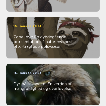
15. januar 2024
Zobel dyr: En dybdegående
præsentation af naturens mest
eftertragtede pelsvæsen
15. januar 2024
Dyr på savannen: En verden af
mangfoldighed og overlevelse