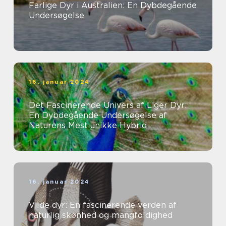
Farlige Dyr i Australien: En Dybdegående
Undersøgelse
16. januar 2024
Det Fascinerende Univers af Liger Dyr:
En Dybdegående Undersøgelse af
Naturens Mest unikke Hybrid
16. januar 2024
Vilde dyr: En fascinerende verden af
naturlig skønhed og mangfoldighed