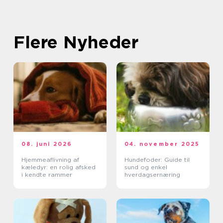
Flere Nyheder
08. juni 2026
04. november 2025
Hjemmeaflivning af
Hundefoder: Guide til
kæledyr: en rolig afsked
sund og enkel
i kendte rammer
hverdagsernæring