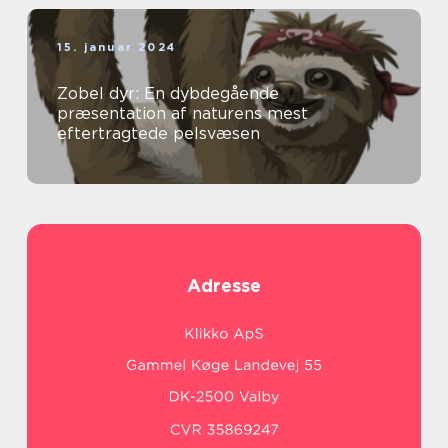
15. januar 2024
Zobel dyr: En dybdegående
præsentation af naturens mest
eftertragtede pelsvæsen
Adresse