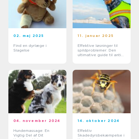
02. maj 2025
11. januar 2025
Find en dyrlæge i
Effektive løsninger til
Slagelse
spildproblemer: Den
ultimative guide til anti
spild vandskåle
04. november 2024
14. oktober 2024
Hundemassage: En
Effektiv
Vigtig Del af Dit
Skadedyrsbekæmpelse i