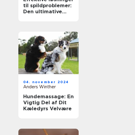
til spildproblemer:
Den ultimative
guide til anti spild
vandskåle
04. november 2024
Anders Winther
Hundemassage: En
Vigtig Del af Dit
Kæledyrs Velvære