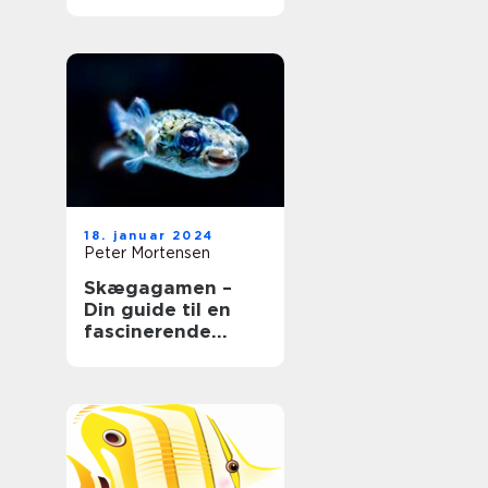
for et lykkeligt
kæledyr
18. januar 2024
Peter Mortensen
Skægagamen –
Din guide til en
fascinerende
krybdyrven