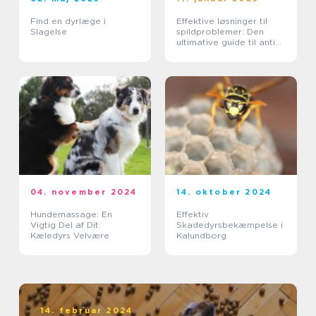
Find en dyrlæge i
Effektive løsninger til
Slagelse
spildproblemer: Den
ultimative guide til anti
spild vandskåle
04. november 2024
14. oktober 2024
Hundemassage: En
Effektiv
Vigtig Del af Dit
Skadedyrsbekæmpelse i
Kæledyrs Velvære
Kalundborg
14. februar 2024