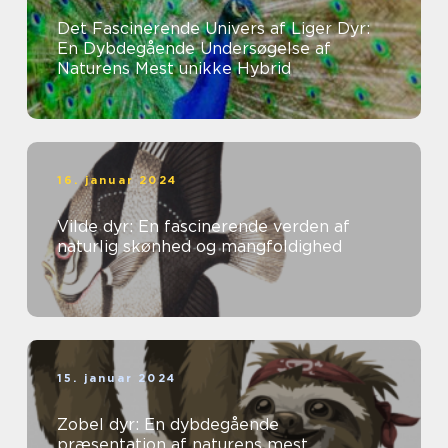
Det Fascinerende Univers af Liger Dyr:
En Dybdegående Undersøgelse af
Naturens Mest unikke Hybrid
16. januar 2024
Vilde dyr: En fascinerende verden af
naturlig skønhed og mangfoldighed
15. januar 2024
Zobel dyr: En dybdegående
præsentation af naturens mest