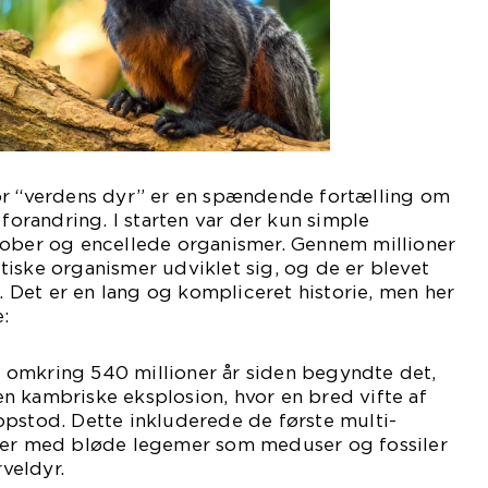
or “verdens dyr” er en spændende fortælling om
 forandring. I starten var der kun simple
rober og encellede organismer. Gennem millioner
tastiske organismer udviklet sig, og de er blevet
Det er en lang og kompliceret historie, men her
:
omkring 540 millioner år siden begyndte det,
n kambriske eksplosion, hvor en bred vifte af
opstod. Dette inkluderede de første multi-
mer med bløde legemer som meduser og fossiler
rveldyr.