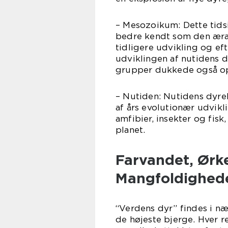
– Mesozoikum: Dette tidsi
bedre kendt som den æra,
tidligere udvikling og ef
udviklingen af nutidens d
grupper dukkede også op
– Nutiden: Nutidens dyrel
af års evolutionær udvikli
amfibier, insekter og fisk
planet.
Farvandet, Ørk
Mangfoldighede
“Verdens dyr” findes i næ
de højeste bjerge. Hver r