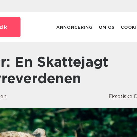
dk
ANNONCERING
OM OS
COOKI
reverdenen
sen
Eksotiske 