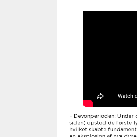
– Devonperioden: Under d
siden) opstod de første 
hvilket skabte fundamente
en eksplosion af nye dyre