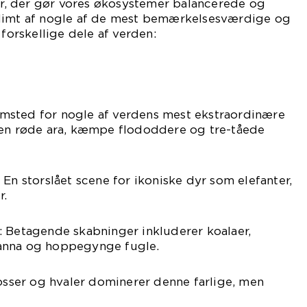
ter, der gør vores økosystemer balancerede og
glimt af nogle af de mest bemærkelsesværdige og
 forskellige dele af verden:
msted for nogle af verdens mest ekstraordinære
den røde ara, kæmpe flododdere og tre-tåede
 En storslået scene for ikoniske dyr som elefanter,
r.
: Betagende skabninger inkluderer koalaer,
anna og hoppegynge fugle.
rosser og hvaler dominerer denne farlige, men