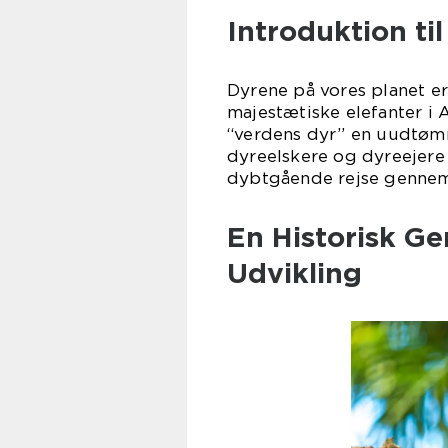
Introduktion ti
Dyrene på vores planet er
majestætiske elefanter i Af
“verdens dyr” en uudtømme
dyreelskere og dyreejere 
dybtgående rejse gennem
En Historisk G
Udvikling