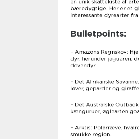
en unik skattekiste af ar
bæredygtige. Her er et 
interessante dyrearter fra
Bulletpoints:
– Amazons Regnskov: Hje
dyr, herunder jaguaren, 
dovendyr.
– Det Afrikanske Savanne:
løver, geparder og giraffe
– Det Australske Outback
kænguruer, øglearten go
– Arktis: Polarræve, hval
smukke region.