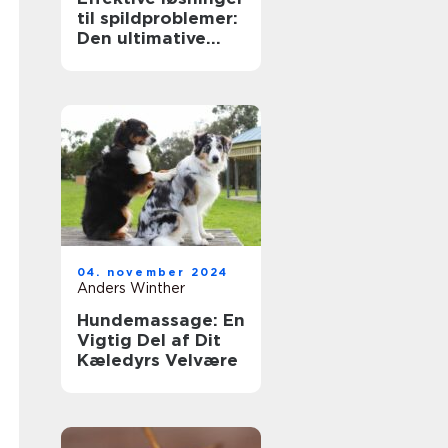
til spildproblemer:
Den ultimative
guide til anti spild
vandskåle
04. november 2024
Anders Winther
Hundemassage: En
Vigtig Del af Dit
Kæledyrs Velvære