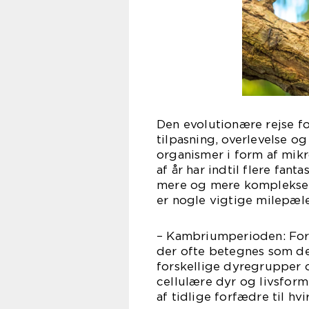
Den evolutionære rejse f
tilpasning, overlevelse og
organismer i form af mik
af år har indtil flere fan
mere og mere komplekse. 
er nogle vigtige milepæle
– Kambriumperioden: For 
der ofte betegnes som de
forskellige dyregrupper 
cellulære dyr og livsfor
af tidlige forfædre til hvi