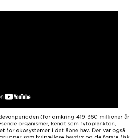
evonperioden (for omkring 419-360 millioner år
lysende organismer, kendt som fytoplankton,
t for økosystemer i det åbne hav. Der var også
grupper som hvirvelløse havdyr og de første fisk.