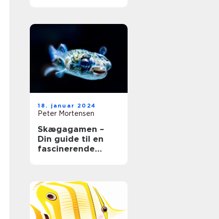
for et lykkeligt
kæledyr
18. januar 2024
Peter Mortensen
Skægagamen –
Din guide til en
fascinerende
krybdyrven