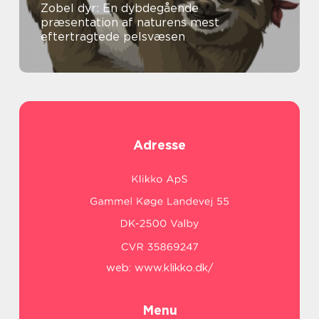
Zobel dyr: En dybdegående
præsentation af naturens mest
eftertragtede pelsvæsen
Adresse
web:
www.klikko.dk/
Menu