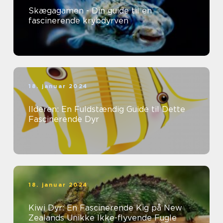
Skægagamen - Din guide til en
fascinerende krybdyrven
18. januar 2024
Ilderen: En Fuldstændig Guide til Dette
Fascinerende Dyr
18. januar 2024
Kiwi Dyr: En Fascinerende Kig på New
Zealands Unikke Ikke-flyvende Fugle